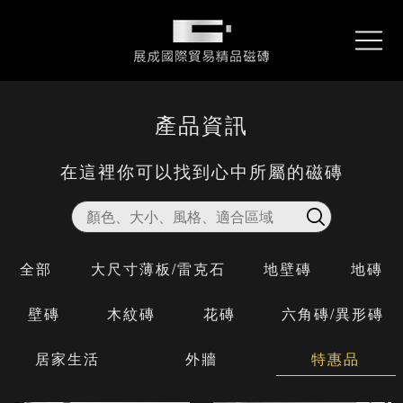
About
關於展成
產品資訊
REX
雷克石
展成國際貿易精品磁磚
在這裡你可以找到心中所屬的磁磚
Collections
產品資訊
Performance
專案實績
Locations
服務據點
全部
大尺寸薄板/雷克石
地壁磚
地磚
Contact
詢問我們
壁磚
木紋磚
花磚
六角磚/異形磚
Downloads
型錄下載
居家生活
外牆
特惠品