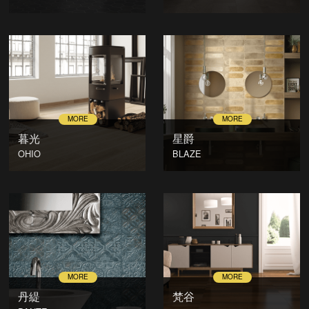
暮光
星爵
OHIO
BLAZE
丹緹
梵谷