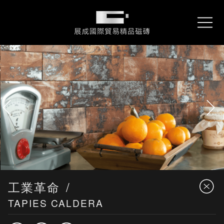
About
關於展成
展成國際貿易精品磁磚
REX
雷克石
Collections
產品資訊
Performance
專案實績
Locations
服務據點
Contact
詢問我們
Downloads
型錄下載
工業革命
TAPIES CALDERA