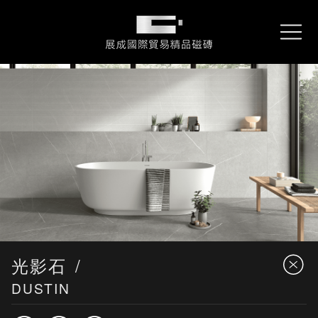
About
關於展成
展成國際貿易精品磁磚
REX
雷克石
Collections
產品資訊
Performance
專案實績
Locations
服務據點
Contact
詢問我們
Downloads
型錄下載
光影石
DUSTIN