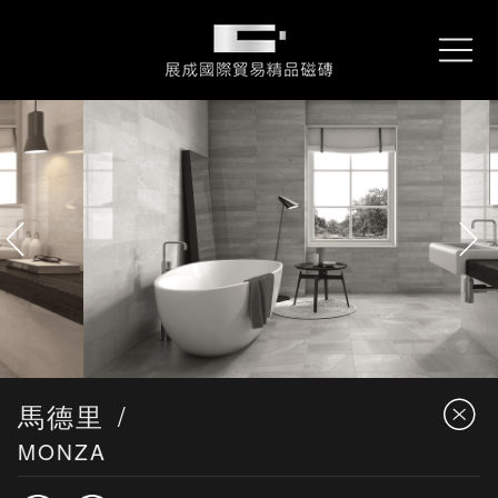
About
關於展成
展成國際貿易精品磁磚
REX
雷克石
Collections
產品資訊
Performance
專案實績
Locations
服務據點
Contact
詢問我們
Downloads
型錄下載
馬德里
MONZA