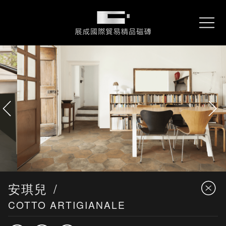
About
關於展成
展成國際貿易精品磁磚
REX
雷克石
Collections
產品資訊
Performance
專案實績
Locations
服務據點
Contact
詢問我們
Downloads
型錄下載
安琪兒
COTTO ARTIGIANALE