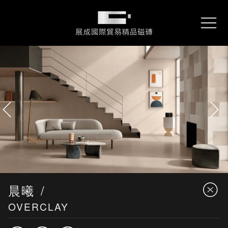
About
關於展成
展成國際貿易精品磁磚
REX
雷克石
Collections
產品資訊
Performance
專案實績
Locations
服務據點
Contact
詢問我們
Downloads
型錄下載
晨曦
OVERCLAY