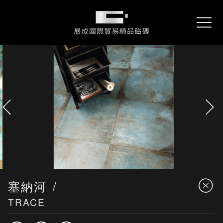
About
關於展成
展成國際貿易精品磁磚
REX
雷克石
Collections
產品資訊
Performance
專案實績
Locations
服務據點
Contact
詢問我們
Downloads
型錄下載
塞納河
TRACE